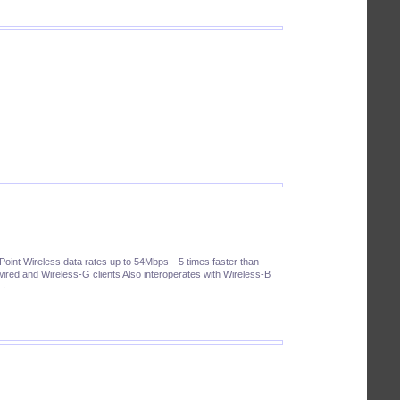
int Wireless data rates up to 54Mbps—5 times faster than
ired and Wireless-G clients Also interoperates with Wireless-B
 .