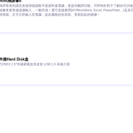
mini掃譯筆II
掃譯筆系列讓您直接掃描擷取平面資料進電腦，更提供翻譯功能，可即時針對不了解的字詞進
就像拿著筆邊讀邊輸入，一氣呵成！還可直接應用於Office(Word, Excel, PowerPoint
輕掃描，文字立即輸入至電腦，從此擺脫抄抄寫寫、剪剪貼貼的困擾！
外接Hard Disk盒
ZONEX 2.5"外接硬碟盒有皮套,USB 2.0 高速介面