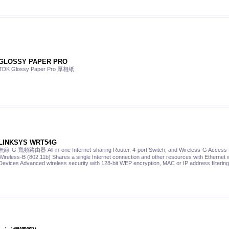
GLOSSY PAPER PRO
TDK Glossy Paper Pro 厚相紙
LINKSYS WRT54G
無線-G 寬頻路由器 All-in-one Internet-sharing Router, 4-port Switch, and Wireless-G Access Po
Wireless-B (802.11b) Shares a single Internet connection and other resources with Ethernet w
Devices Advanced wireless security with 128-bit WEP encryption, MAC or IP address filtering