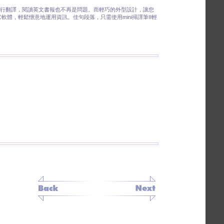
行翻譯，閱讀英文書報也不再是問題。而輕巧的外型設計，讓您
…)及其它軟體，輕鬆愜意地運用資訊。佳句段落，只需使用mini掃譯筆II輕